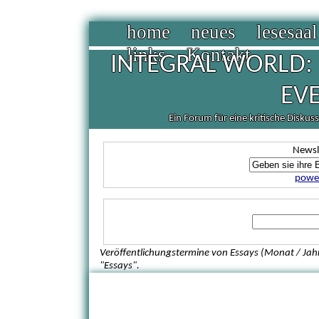
home
neues
lesesaal
links
Kontakt
INTEGRAL WORLD: 
EV
Ein Forum für eine kritische Diskus
Newsl
power
Veröffentlichungstermine von Essays (Monat / Jahr
"Essays".