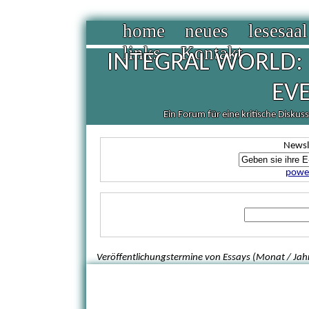
home
neues
lesesaal
links
Kontakt
INTEGRAL WORLD: 
EV
Ein Forum für eine kritische Diskus
Newsl
power
Veröffentlichungstermine von Essays (Monat / Jahr)