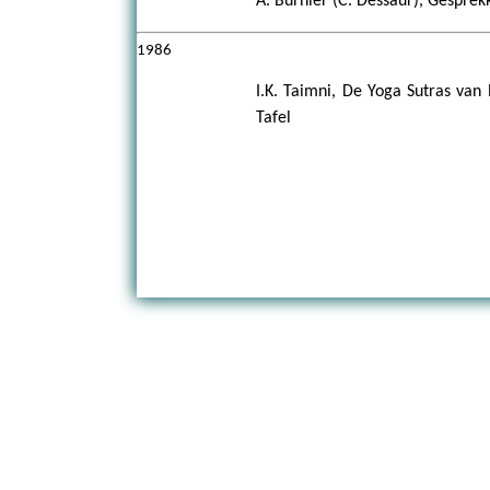
A. Burnier (C. Dessaur), Gesprek
1986
I.K. Taimni, De Yoga Sutras van
Tafel