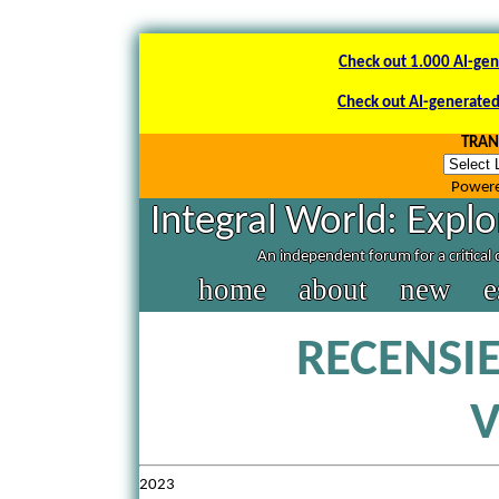
Check out 1.000 AI-gen
Check out AI-generated 
TRANS
Power
Integral World: Explo
An independent forum for a critical 
home
about
new
e
RECENSI
V
2023