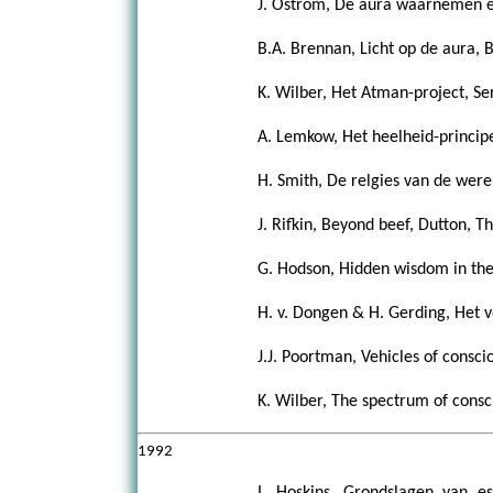
J. Ostrom, De aura waarnemen en
B.A. Brennan, Licht op de aura, 
K. Wilber, Het Atman-project, Se
A. Lemkow, Het heelheid-principe
H. Smith, De relgies van de werel
J. Rifkin, Beyond beef, Dutton, T
G. Hodson, Hidden wisdom in the 
H. v. Dongen & H. Gerding, Het v
J.J. Poortman, Vehicles of consc
K. Wilber, The spectrum of consc
1992
I. Hoskins, Grondslagen van eso