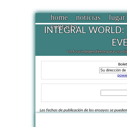
home
noticias
lugar
contacto
INTEGRAL WORLD: 
EV
Un foro independiente para una discu
Bolet
power
Las fechas de publicación de los ensayos se pueden