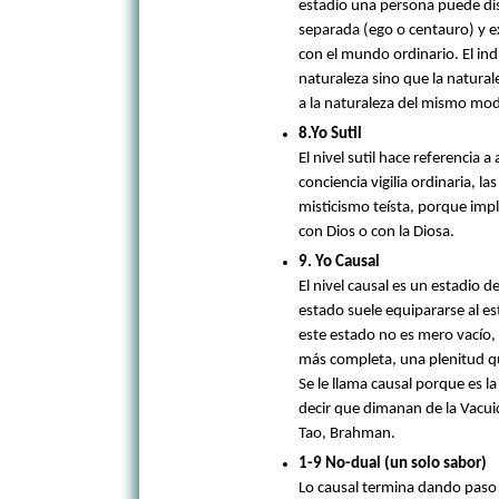
estadio una persona puede dis
separada (ego o centauro) y ex
con el mundo ordinario. El in
naturaleza sino que la natural
a la naturaleza del mismo mod
8.Yo Sutil
El nivel sutil hace referencia 
conciencia vigilia ordinaria, la
misticismo teísta, porque imp
con Dios o con la Diosa.
9. Yo Causal
El nivel causal es un estadio 
estado suele equipararse al e
este estado no es mero vacío,
más completa, una plenitud q
Se le llama causal porque es l
decir que dimanan de la Vacui
Tao, Brahman.
1-9 No-dual (un solo sabor)
Lo causal termina dando paso a