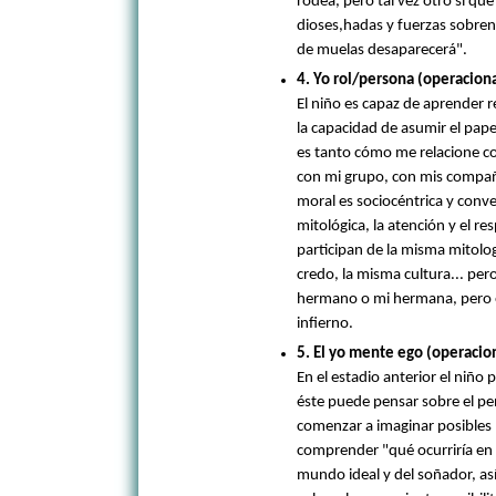
rodea, pero tal vez otro sí q
dioses,hadas y fuerzas sobren
de muelas desaparecerá".
4. Yo rol/persona (operacion
El niño es capaz de aprender r
la capacidad de asumir el pap
es tanto cómo me relacione co
con mi grupo, con mis compañe
moral es sociocéntrica y conv
mitológica, la atención y el r
participan de la misma mitolog
credo, la misma cultura... per
hermano o mi hermana, pero e
infierno.
5. El yo mente ego (operacio
En el estadio anterior el niñ
éste puede pensar sobre el p
comenzar a imaginar posibles
comprender "qué ocurriría en e
mundo ideal y del soñador, así