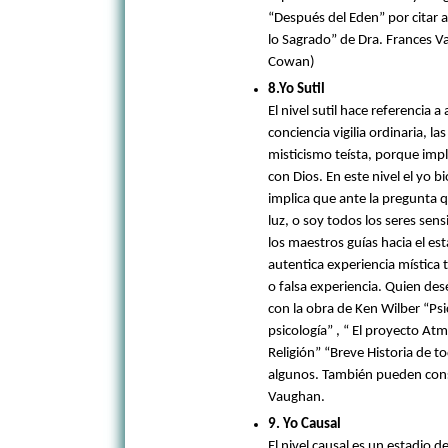
“Después del Eden” por citar
lo Sagrado” de Dra. Frances V
Cowan)
8.Yo Sutil
El nivel sutil hace referencia 
conciencia vigilia ordinaria, la
misticismo teísta, porque imp
con Dios. En este nivel el yo b
implica que ante la pregunta q
luz, o soy todos los seres sen
los maestros guías hacia el es
autentica experiencia mística 
o falsa experiencia. Quien de
con la obra de Ken Wilber “Psic
psicología” , “ El proyecto Atm
Religión” “Breve Historia de t
algunos. También pueden cons
Vaughan.
9. Yo Causal
El nivel causal es un estadio 