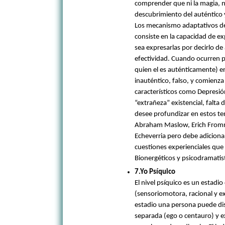
comprender que ni la magia, ni e
descubrimiento del auténtico y
Los mecanismo adaptativos de 
consiste en la capacidad de e
sea expresarlas por decirlo d
efectividad. Cuando ocurren 
quien el es auténticamente) 
inauténtico, falso, y comienza
característicos como Depresión
“extrañeza” existencial, falta 
desee profundizar en estos t
Abraham Maslow, Erich Fromm,
Echeverria pero debe adicion
cuestiones experienciales que 
Bionergéticos y psicodramatis
7.Yo Psíquico
El nivel psíquico es un estadio
(sensoriomotora, racional y ex
estadio una persona puede dis
separada (ego o centauro) y ex