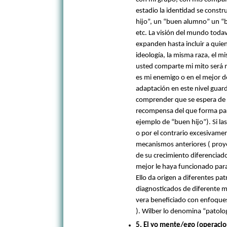
estadio la identidad se constr
hijo”, un “buen alumno” un “b
etc. La visión del mundo todaví
expanden hasta incluir a quie
ideología, la misma raza, el mi
usted comparte mi mito será 
es mi enemigo o en el mejor d
adaptación en este nivel guard
comprender que se espera de é
recompensa del que forma part
ejemplo de “buen hijo”). Si la
o por el contrario excesivamen
mecanismos anteriores ( proye
de su crecimiento diferenciado
mejor le haya funcionado para
Ello da origen a diferentes p
diagnosticados de diferente m
vera beneficiado con enfoques 
). Wilber lo denomina “patolo
5. El yo mente/ego (operacio