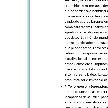
sexuales y agresivos) son inac
reprimirlos. A mi me gusta de
el niño comienza a identificar
que me maneja es exterior a 
empleado es el de la represión
como para reprimir “partes de
aquellos contenidos inaceptable
que desea. La visión del mund
que no puede gobernar mágica
que pueda hacerlo. Entonces a
sobrenaturales que encarnan e
Socialización, al menos en nues
deseos, emociones , impulsos,
mecanismo adaptativo, dando o
Este nivel se halla descrito ex
propuesta por el psicoanálisis
4. Yo rol/persona (operacion
El niño es capaz de aprender r
la capacidad de asumir el pap
es tanto cómo me relacione co
con mi grupo, con mis compañe