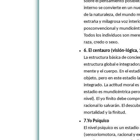
sobre el pensamiento posibilit
interno se convierte en un nu
de la naturaleza, del mundo m
extraña y milagrosa voz interi
posconvencional y mundicéntri
Todos los individuos son mere
raza, credo o sexo.
6. El centauro (visión-lógica, 
La estructura básica de concien
estructura global e integrador
mente y el cuerpo. En el esta
objeto, pero en este estadio l
integrado. La actitud moral es
estadio es mundicéntrica per
nivel). El yo finito debe compre
racional lo salvarán. El descub
mortalidad y la finitud.
7.Yo Psíquico
El nivel psíquico es un estadio
(sensoriomotora, racional y ex