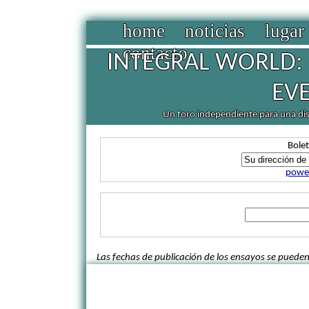
home
noticias
lugar
contacto
INTEGRAL WORLD: 
EV
Un foro independiente para una discu
Bolet
power
Las fechas de publicación de los ensayos se pueden