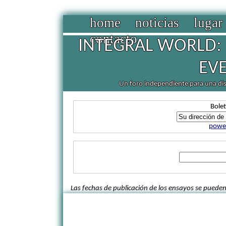
home
noticias
lugar
contacto
INTEGRAL WORLD: 
EV
Un foro independiente para una discu
Bolet
power
Las fechas de publicación de los ensayos se pueden