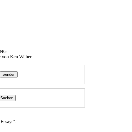
ING
ie von Ken Wilber
"Essays".